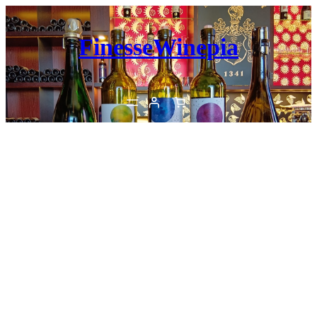
内
容
FinesseWinepia
を
ス
キ
ッ
プ