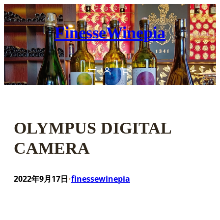
内
容
FinesseWinepia
を
ス
キ
ッ
プ
OLYMPUS DIGITAL
CAMERA
2022年9月17日
finessewinepia
•