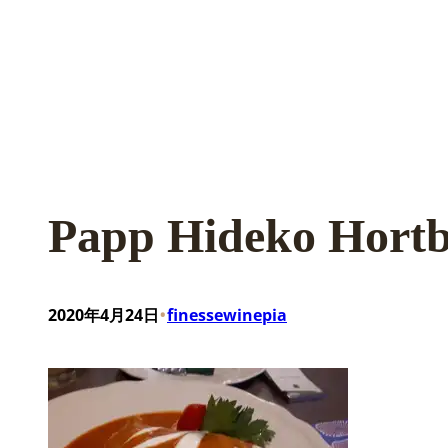
Papp Hideko Hortba
•
2020年4月24日
finessewinepia