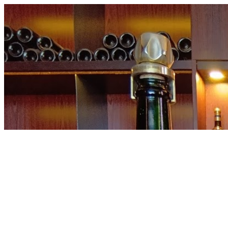
内
容
を
ス
キ
ッ
プ