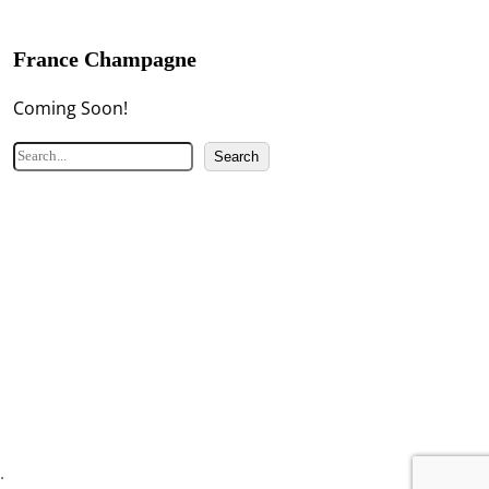
France Champagne
Coming Soon!
検
Search
索
.