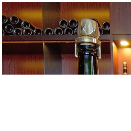
内
容
を
ス
キ
ッ
プ