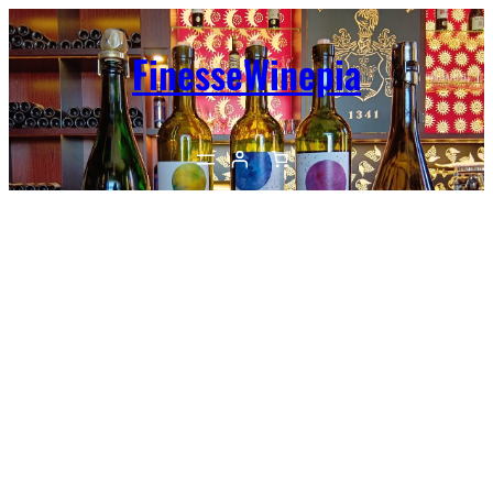
内
容
FinesseWinepia
を
ス
キ
ッ
プ