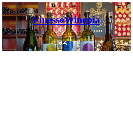
内
容
FinesseWinepia
を
ス
キ
ッ
プ