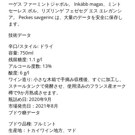
ーゲス ファーミントジャボル。 Inkább magas、ミント
セーレス ボル、リズリンゲ フェゼセグ エス エレガンシ
ア。 Peckes savgerinc は、大量のデータを安全に保存し
ます。
技術データ
辛口/スタイル: ドライ
容量: 750ml
残留糖度: 1.1 g/l
アルコール度数: 13%
酸度: 6 g/l
ワイン造り: 小さな木箱で手摘み収穫後、すぐに加工し、
スチールタンクで発酵させ、使用済みのフランス産オーク
樽で9か月熟成させます。
瓶詰め日: 2020年9月
市場発売日：2021年8月
ブドウ糖データ
ブドウ品種: フルミント
生産地：トカイワイン地方、マド