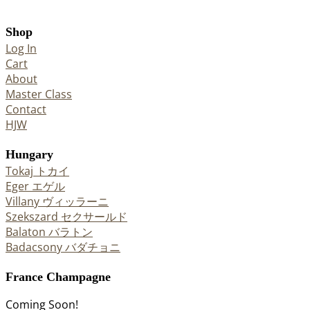
Shop
Log In
Cart
About
Master Class
Contact
HJW
Hungary
Tokaj トカイ
Eger エゲル
Villany ヴィッラーニ
Szekszard セクサールド
Balaton バラトン
Badacsony バダチョニ
France Champagne
Coming Soon!