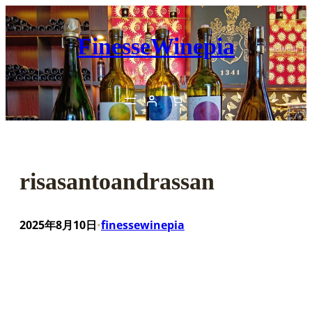
内
容
FinesseWinepia
を
ス
キ
ッ
プ
risasantoandrassan
2025年8月10日
finessewinepia
•