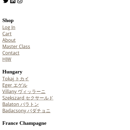
Twitter
LinkedIn
Instagram
Shop
Log In
Cart
About
Master Class
Contact
HJW
Hungary
Tokaj トカイ
Eger エゲル
Villany ヴィッラーニ
Szekszard セクサールド
Balaton バラトン
Badacsony バダチョニ
France Champagne