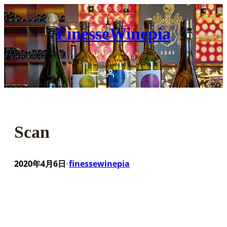
内
容
FinesseWinepia
を
ス
キ
ッ
プ
Scan
2020年4月6日
finessewinepia
•