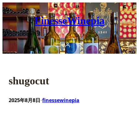
内
容
FinesseWinepia
を
ス
キ
ッ
プ
shugocut
2025年8月8日
finessewinepia
•