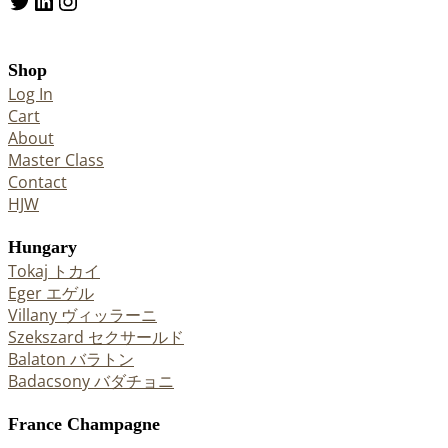
Twitter
LinkedIn
Instagram
Shop
Log In
Cart
About
Master Class
Contact
HJW
Hungary
Tokaj トカイ
Eger エゲル
Villany ヴィッラーニ
Szekszard セクサールド
Balaton バラトン
Badacsony バダチョニ
France Champagne