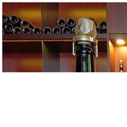
内
容
を
ス
キ
ッ
プ