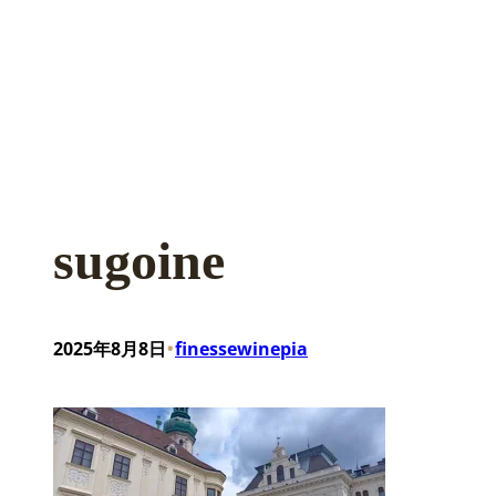
sugoine
•
2025年8月8日
finessewinepia