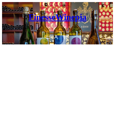
内
容
FinesseWinepia
を
ス
キ
ッ
プ