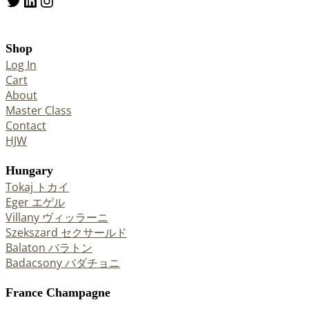
Twitter
LinkedIn
Instagram
Shop
Log In
Cart
About
Master Class
Contact
HJW
Hungary
Tokaj トカイ
Eger エゲル
Villany ヴィッラーニ
Szekszard セクサールド
Balaton バラトン
Badacsony バダチョニ
France Champagne