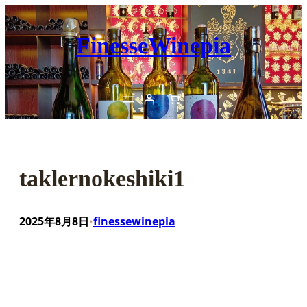
内
容
FinesseWinepia
を
ス
キ
ッ
プ
taklernokeshiki1
2025年8月8日
finessewinepia
•