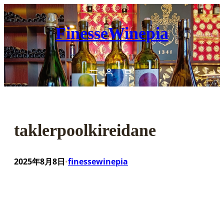
内
容
FinesseWinepia
を
ス
キ
ッ
プ
taklerpoolkireidane
2025年8月8日
finessewinepia
•