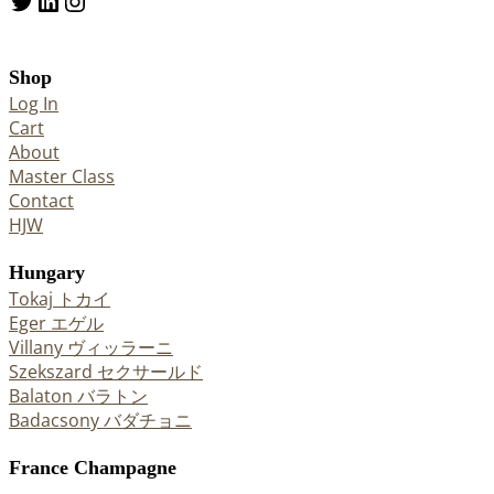
Twitter
LinkedIn
Instagram
Shop
Log In
Cart
About
Master Class
Contact
HJW
Hungary
Tokaj トカイ
Eger エゲル
Villany ヴィッラーニ
Szekszard セクサールド
Balaton バラトン
Badacsony バダチョニ
France Champagne