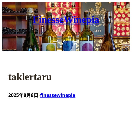
内
容
FinesseWinepia
を
ス
キ
ッ
プ
taklertaru
2025年8月8日
finessewinepia
•