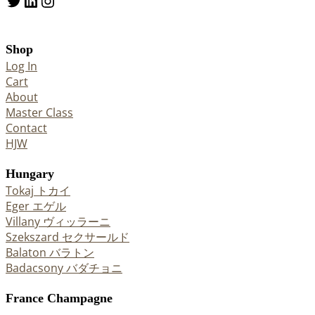
Twitter
LinkedIn
Instagram
Shop
Log In
Cart
About
Master Class
Contact
HJW
Hungary
Tokaj トカイ
Eger エゲル
Villany ヴィッラーニ
Szekszard セクサールド
Balaton バラトン
Badacsony バダチョニ
France Champagne