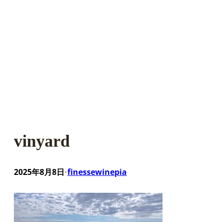
vinyard
2025年8月8日
finessewinepia
•