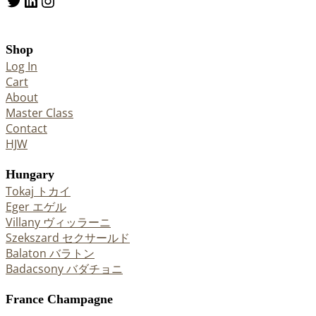
Twitter
LinkedIn
Instagram
Shop
Log In
Cart
About
Master Class
Contact
HJW
Hungary
Tokaj トカイ
Eger エゲル
Villany ヴィッラーニ
Szekszard セクサールド
Balaton バラトン
Badacsony バダチョニ
France Champagne