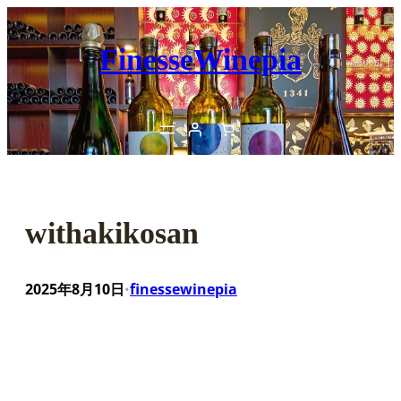
内
容
FinesseWinepia
を
ス
キ
ッ
プ
withakikosan
2025年8月10日
finessewinepia
•